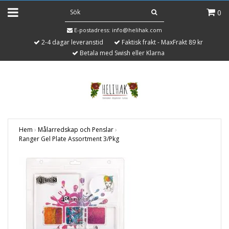
0
E-postadress:
info@helihak.com
2-4 dagar leveranstid
Faktisk frakt - MaxFrakt 89 kr
Betala med Swish eller Klarna
Hem
›
Målarredskap och Penslar
›
Ranger Gel Plate Assortment 3/Pkg