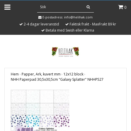
0
E-postadress:
info@helihak.com
2-4 dagar leveranstid
Faktisk frakt - MaxFrakt 89 kr
Betala med Swish eller Klarna
Hem
›
Papper, Ark, kuvert mm
›
12x12 block
›
NHH Paperpad 30,5x30,5cm "Galaxy Splatter" NHHP527