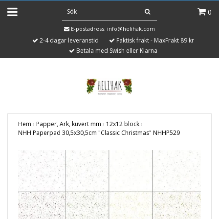
0
E-postadress:
info@helihak.com
2-4 dagar leveranstid
Faktisk frakt - MaxFrakt 89 kr
Betala med Swish eller Klarna
Hem
›
Papper, Ark, kuvert mm
›
12x12 block
›
NHH Paperpad 30,5x30,5cm "Classic Christmas" NHHP529