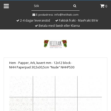
0
E-postadress:
info@helihak.com
2-4 dagar leveranstid
Faktisk frakt - MaxFrakt 89 kr
Betala med Swish eller Klarna
Hem
›
Papper, Ark, kuvert mm
›
12x12 block
›
NHH Paperpad 30,5x30,5cm "Nude" NHHP530