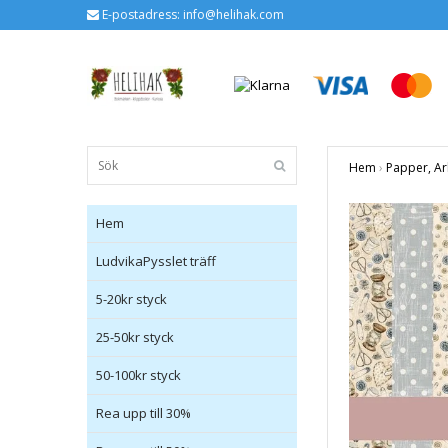
E-postadress:
info@helihak.com
Hem
›
Papper, Ar
Hem
LudvikaPysslet träff
5-20kr styck
25-50kr styck
50-100kr styck
Rea upp till 30%