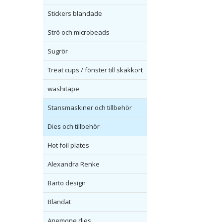
Stickers blandade
Strö och microbeads
Sugrör
Treat cups / fönster till skakkort
washitape
Stansmaskiner och tillbehör
Dies och tillbehör
Hot foil plates
Alexandra Renke
Barto design
Blandat
Anemone dies