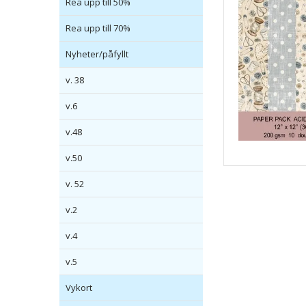
Rea upp till 50%
Rea upp till 70%
Nyheter/påfyllt
v. 38
v.6
v.48
v.50
v. 52
v.2
v.4
v.5
Vykort