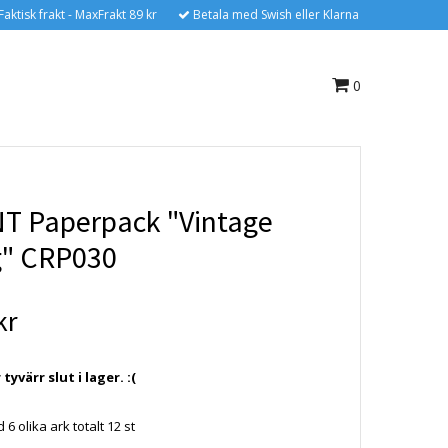
Faktisk frakt - MaxFrakt 89 kr
Betala med Swish eller Klarna
0
T Paperpack "Vintage
" CRP030
kr
yvärr slut i lager. :(
 6 olika ark totalt 12 st