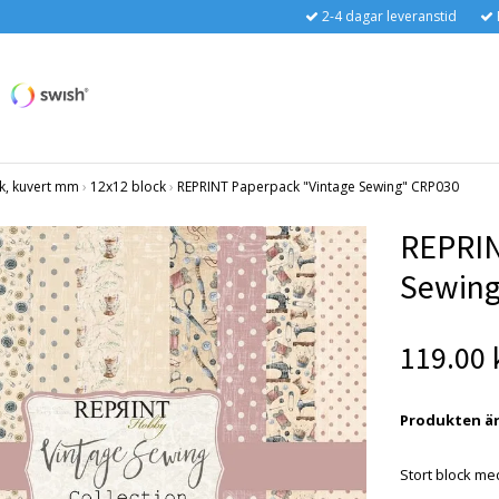
2-4 dagar leveranstid
k, kuvert mm
›
12x12 block
›
REPRINT Paperpack "Vintage Sewing" CRP030
REPRIN
Sewing
119.00 
Produkten är t
Stort block med