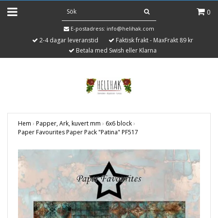
0
E-postadress:
info@helihak.com
2-4 dagar leveranstid
Faktisk frakt - MaxFrakt 89 kr
Betala med Swish eller Klarna
Hem
›
Papper, Ark, kuvert mm
›
6x6 block
›
Paper Favourites Paper Pack "Patina" PF517