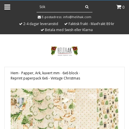
0
E-postadress:
info@helihak.com
2-4 dagar leveranstid
Faktisk frakt - MaxFrakt 89 kr
Betala med Swish eller Klarna
Hem
›
Papper, Ark, kuvert mm
›
6x6 block
›
Reprint paperpack 6x6 - Vintage Christmas