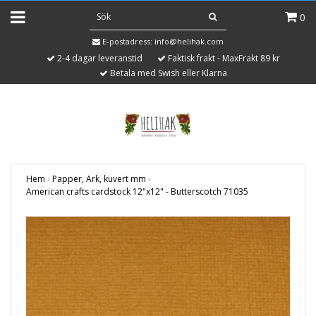
0
E-postadress:
info@helihak.com
2-4 dagar leveranstid
Faktisk frakt - MaxFrakt 89 kr
Betala med Swish eller Klarna
Hem
›
Papper, Ark, kuvert mm
›
American crafts cardstock 12"x12" - Butterscotch 71035