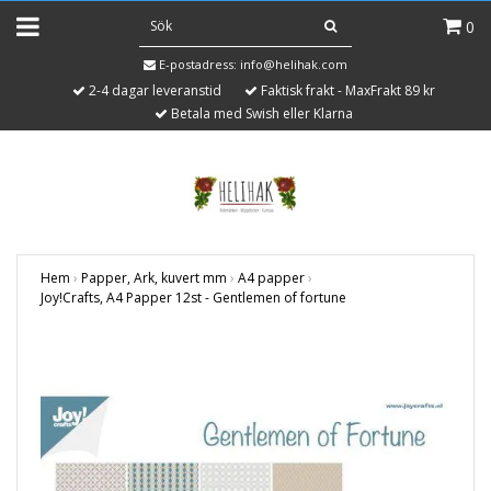
0
E-postadress:
info@helihak.com
2-4 dagar leveranstid
Faktisk frakt - MaxFrakt 89 kr
Betala med Swish eller Klarna
Hem
›
Papper, Ark, kuvert mm
›
A4 papper
›
Joy!Crafts, A4 Papper 12st - Gentlemen of fortune