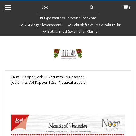
0
E-postadress:
info@helihak.com
2-4 dagar leveranstid
Faktisk frakt - MaxFrakt 89 kr
Betala med Swish eller Klarna
Hem
›
Papper, Ark, kuvert mm
›
A4 papper
›
Joy!Crafts, A4 Papper 12st - Nautical traveler