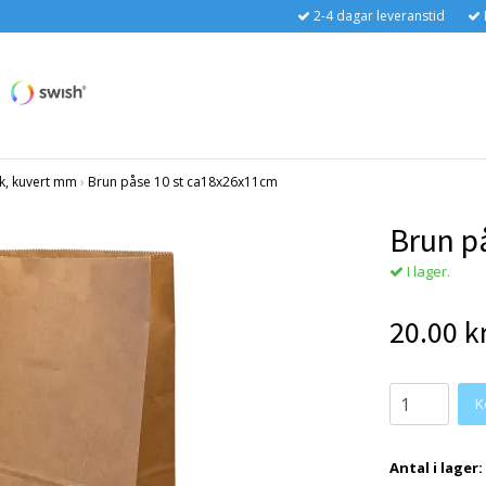
2-4 dagar leveranstid
k, kuvert mm
›
Brun påse 10 st ca18x26x11cm
Brun p
I lager.
20.00 k
Antal i lager: