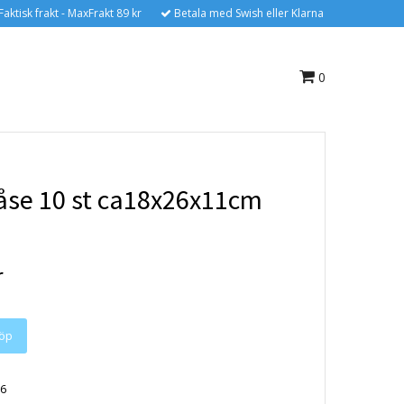
Faktisk frakt - MaxFrakt 89 kr
Betala med Swish eller Klarna
0
åse 10 st ca18x26x11cm
r
6