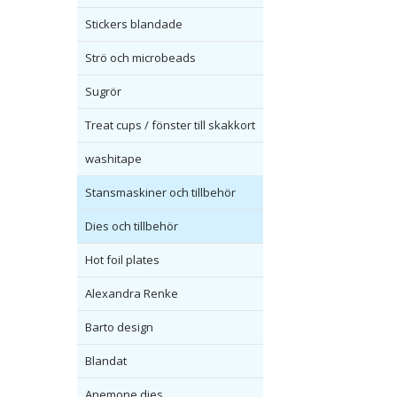
Stickers blandade
Strö och microbeads
Sugrör
Treat cups / fönster till skakkort
washitape
Stansmaskiner och tillbehör
Dies och tillbehör
Hot foil plates
Alexandra Renke
Barto design
Blandat
Anemone dies