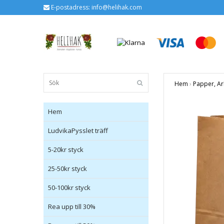
E-postadress:
info@helihak.com
Hem
›
Papper, Ar
Hem
LudvikaPysslet träff
5-20kr styck
25-50kr styck
50-100kr styck
Rea upp till 30%