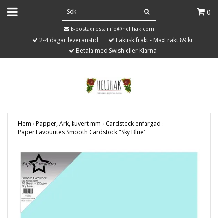
0
E-postadress:
info@helihak.com
2-4 dagar leveranstid
Faktisk frakt - MaxFrakt 89 kr
Betala med Swish eller Klarna
Hem
›
Papper, Ark, kuvert mm
›
Cardstock enfärgad
›
Paper Favourites Smooth Cardstock "Sky Blue"