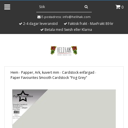
0
E-postadress:
info@helihak.com
2-4 dagar leveranstid
Faktisk frakt - MaxFrakt 89 kr
Betala med Swish eller Klarna
Hem
›
Papper, Ark, kuvert mm
›
Cardstock enfärgad
›
Paper Favourites Smooth Cardstock "Fog Grey"