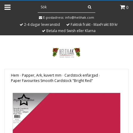
0
E-postadress:
info@helihak.com
2-4 dagar leveranstid
Faktisk frakt - MaxFrakt 89 kr
Betala med Swish eller Klarna
Hem
›
Papper, Ark, kuvert mm
›
Cardstock enfärgad
›
Paper Favourites Smooth Cardstock "Bright Red"