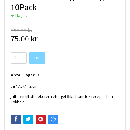
10Pack
I lager.
390.00 kr
75.00 kr
Antal i lager:
9
ca 17,5x14,2 cm
jättefint till att dekorera ett eget flikalbum, tex recept till en
kokbok.