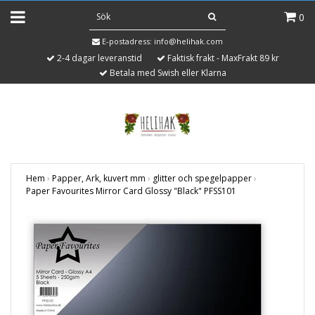
0
E-postadress:
info@helihak.com
2-4 dagar leveranstid
Faktisk frakt - MaxFrakt 89 kr
Betala med Swish eller Klarna
Hem
›
Papper, Ark, kuvert mm
›
glitter och spegelpapper
›
Paper Favourites Mirror Card Glossy "Black" PFSS101