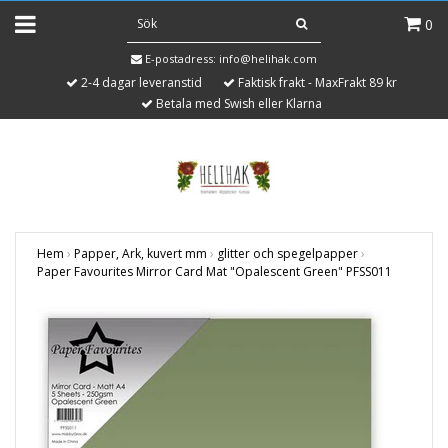
0
E-postadress:
info@helihak.com
2-4 dagar leveranstid
Faktisk frakt - MaxFrakt 89 kr
Betala med Swish eller Klarna
Hem
›
Papper, Ark, kuvert mm
›
glitter och spegelpapper
›
Paper Favourites Mirror Card Mat "Opalescent Green" PFSS011