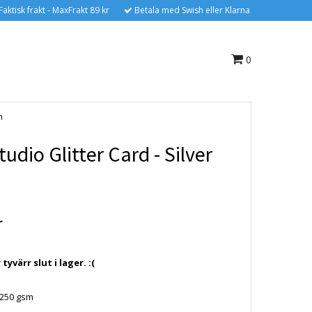
Faktisk frakt - MaxFrakt 89 kr
Betala med Swish eller Klarna
0
n
tudio Glitter Card - Silver
r
yvärr slut i lager. :(
r 250 gsm