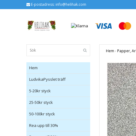
E-postadress:
info@helihak.com
Hem
›
Papper, Ar
Hem
LudvikaPysslet träff
5-20kr styck
25-50kr styck
50-100kr styck
Rea upp till 30%