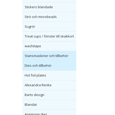
Stickers blandade
Strö och microbeads
Sugrör
Treat cups / fönster till skakkort
washitape
Stansmaskiner och tillbehör
Dies och tillbehör
Hot foil plates
Alexandra Renke
Barto design
Blandat
Anemone dies