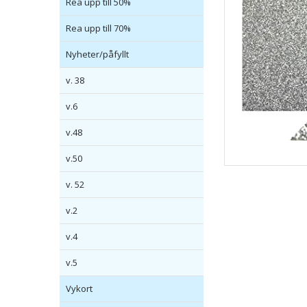
Rea upp till 50%
Rea upp till 70%
Nyheter/påfyllt
v. 38
v.6
v.48
v.50
v. 52
v.2
v.4
v.5
Vykort