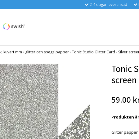
2-4 dagar leveranstid
k, kuvert mm
›
glitter och spegelpapper
›
Tonic Studio Glitter Card - Silver scree
Tonic S
screen
59.00 k
Produkten är t
Glitter pappe