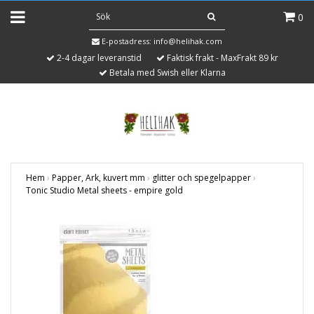
0
E-postadress:
info@helihak.com
2-4 dagar leveranstid
Faktisk frakt - MaxFrakt 89 kr
Betala med Swish eller Klarna
Hem
›
Papper, Ark, kuvert mm
›
glitter och spegelpapper
›
Tonic Studio Metal sheets - empire gold