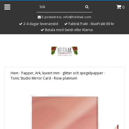
0
E-postadress:
info@helihak.com
2-4 dagar leveranstid
Faktisk frakt - MaxFrakt 89 kr
Betala med Swish eller Klarna
Hem
›
Papper, Ark, kuvert mm
›
glitter och spegelpapper
›
Tonic Studio Mirror Card - Rose platinum