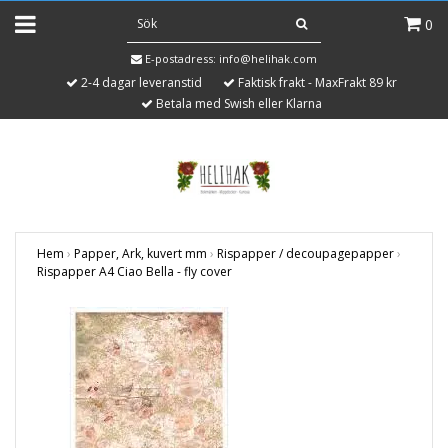
0
E-postadress:
info@helihak.com
2-4 dagar leveranstid
Faktisk frakt - MaxFrakt 89 kr
Betala med Swish eller Klarna
Hem
›
Papper, Ark, kuvert mm
›
Rispapper / decoupagepapper
›
Rispapper A4 Ciao Bella - fly cover