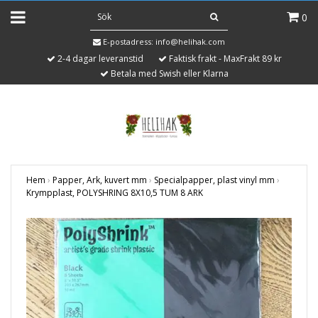
0
E-postadress:
info@helihak.com
2-4 dagar leveranstid
Faktisk frakt - MaxFrakt 89 kr
Betala med Swish eller Klarna
Hem
›
Papper, Ark, kuvert mm
›
Specialpapper, plast vinyl mm
›
Krympplast, POLYSHRING 8X10,5 TUM 8 ARK