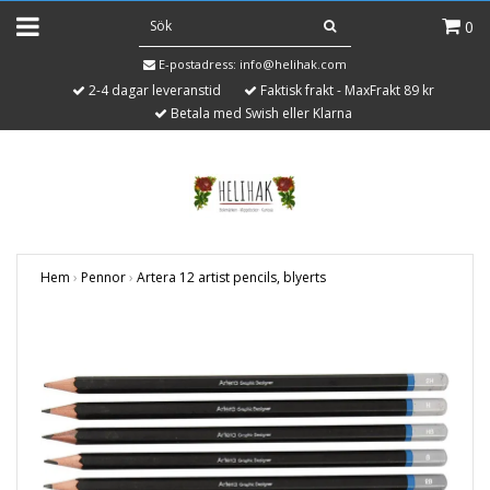
0
E-postadress:
info@helihak.com
2-4 dagar leveranstid
Faktisk frakt - MaxFrakt 89 kr
Betala med Swish eller Klarna
Hem
›
Pennor
›
Artera 12 artist pencils, blyerts