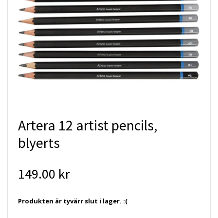
Artera 12 artist pencils,
blyerts
149.00 kr
Produkten är tyvärr slut i lager. :(