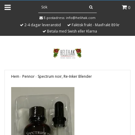
0
E-postadress:
info@helihak.com
2-4 dagar leveranstid
Faktisk frakt - MaxFrakt 89 kr
Betala med Swish eller Klarna
Hem
›
Pennor
›
Spectrum noir, Re-Inker Blender