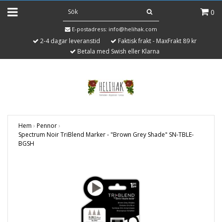
0
E-postadress:
info@helihak.com
2-4 dagar leveranstid
Faktisk frakt - MaxFrakt 89 kr
Betala med Swish eller Klarna
Hem
›
Pennor
›
Spectrum Noir TriBlend Marker - "Brown Grey Shade" SN-TBLE-
BGSH