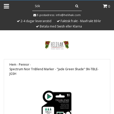
0
E-postadress:
info@helihak.com
2-4 dagar leveranstid
Faktisk frakt - MaxFrakt 89 kr
Betala med Swish eller Klarna
Hem
›
Pennor
›
Spectrum Noir TriBlend Marker - "Jade Green Shade" SN-TBLE-
JGSH