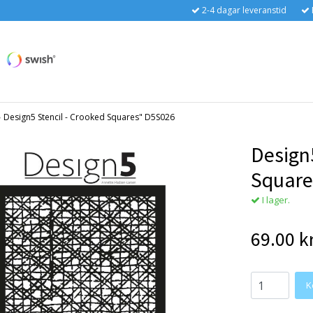
2-4 dagar leveranstid
›
Design5 Stencil - Crooked Squares" D5S026
Design5
Square
I lager.
69.00 k