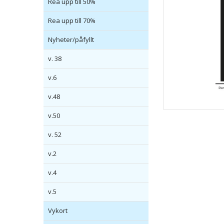
Rea upp till 50%
Rea upp till 70%
Nyheter/påfyllt
v. 38
v.6
v.48
v.50
v. 52
v.2
v.4
v.5
Vykort