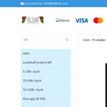
E-postadress:
info@helihak.com
Hem
›
Produkter
Hem
LudvikaPysslet träff
5-20kr styck
25-50kr styck
50-100kr styck
Rea upp till 30%