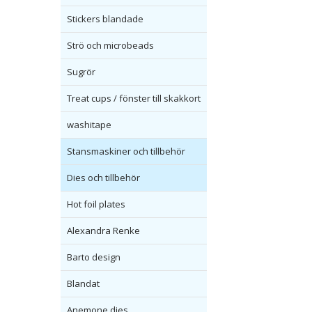
Stickers blandade
Strö och microbeads
Sugrör
Treat cups / fönster till skakkort
washitape
Stansmaskiner och tillbehör
Dies och tillbehör
Hot foil plates
Alexandra Renke
Barto design
Blandat
Anemone dies