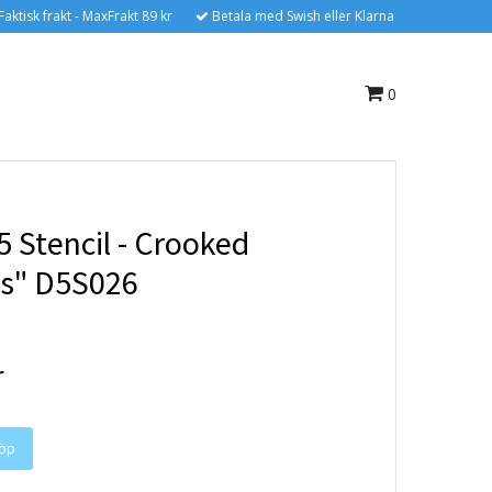
Faktisk frakt - MaxFrakt 89 kr
Betala med Swish eller Klarna
0
 Stencil - Crooked
s" D5S026
r