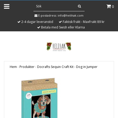
0
E-postadress:
info@helihak.com
2-4 dagar leveranstid
Faktisk frakt - MaxFrakt 89 kr
Betala med Swish eller Klarna
Hem
›
Produkter
›
Docrafts Sequin Craft Kit - Dog in Jumper