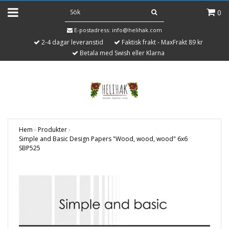
0
E-postadress:
info@helihak.com
2-4 dagar leveranstid
Faktisk frakt - MaxFrakt 89 kr
Betala med Swish eller Klarna
Hem
›
Produkter
›
Simple and Basic Design Papers "Wood, wood, wood" 6x6
SBP525