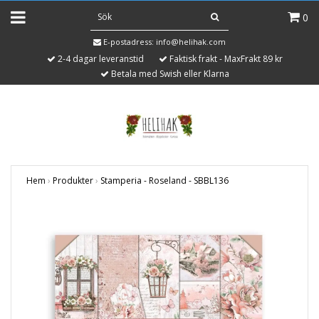
0
E-postadress:
info@helihak.com
2-4 dagar leveranstid
Faktisk frakt - MaxFrakt 89 kr
Betala med Swish eller Klarna
Hem
›
Produkter
›
Stamperia - Roseland - SBBL136