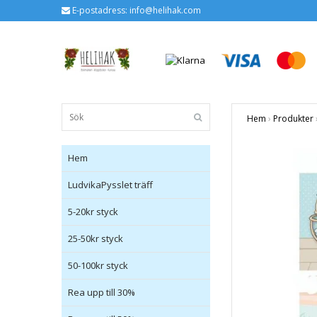
E-postadress:
info@helihak.com
Hem
›
Produkter
Hem
LudvikaPysslet träff
5-20kr styck
25-50kr styck
50-100kr styck
Rea upp till 30%