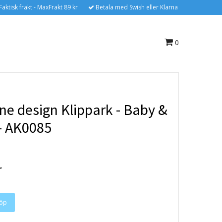
Faktisk frakt - MaxFrakt 89 kr
Betala med Swish eller Klarna
0
ne design Klippark - Baby &
- AK0085
r