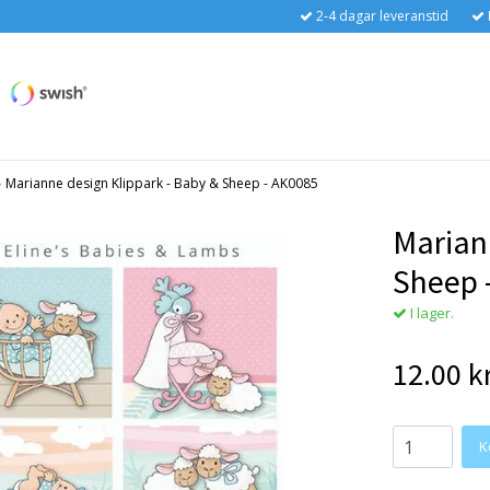
2-4 dagar leveranstid
›
Marianne design Klippark - Baby & Sheep - AK0085
Marian
Sheep 
I lager.
12.00 k