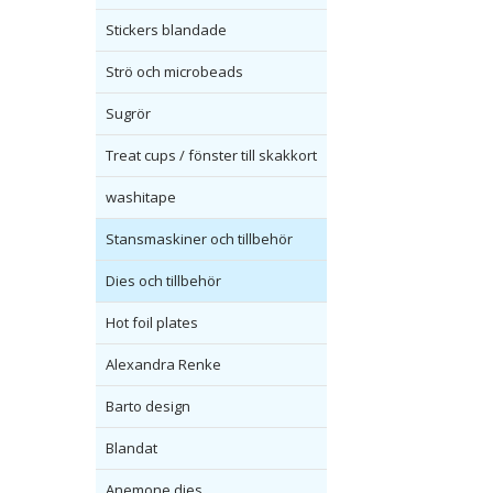
Stickers blandade
Strö och microbeads
Sugrör
Treat cups / fönster till skakkort
washitape
Stansmaskiner och tillbehör
Dies och tillbehör
Hot foil plates
Alexandra Renke
Barto design
Blandat
Anemone dies