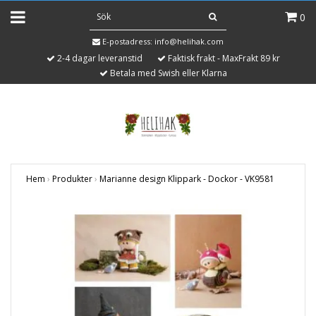
0
E-postadress:
info@helihak.com
2-4 dagar leveranstid
Faktisk frakt - MaxFrakt 89 kr
Betala med Swish eller Klarna
Hem
›
Produkter
›
Marianne design Klippark - Dockor - VK9581