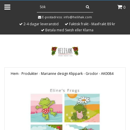
0
E-postadress:
info@helihak.com
2-4 dagar leveranstid
Faktisk frakt - MaxFrakt 89 kr
Betala med Swish eller Klarna
Hem
›
Produkter
›
Marianne design Klippark - Grodor - AK0084