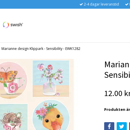
2-4 dagar leveranstid
›
Marianne design Klippark - Sensibility - EWK1282
Marian
Sensib
12.00 k
Produkten är t