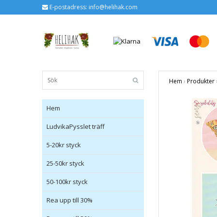
E-postadress:
info@helihak.com
Hem
›
Produkter
Hem
LudvikaPysslet träff
5-20kr styck
25-50kr styck
50-100kr styck
Rea upp till 30%