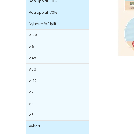
Rea upp till 50%
Rea upp till 70%
Nyheter/påfyllt
v. 38
v.6
v.48
v.50
v. 52
v.2
v.4
v.5
Vykort