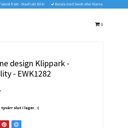
Faktisk frakt - MaxFrakt 89 kr
Betala med Swish eller Klarna
0
ne design Klippark -
ility - EWK1282
r
yvärr slut i lager. :(