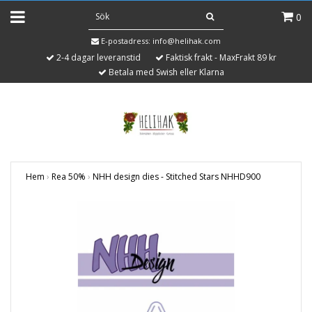
0
E-postadress:
info@helihak.com
2-4 dagar leveranstid
Faktisk frakt - MaxFrakt 89 kr
Betala med Swish eller Klarna
Hem
›
Rea 50%
›
NHH design dies - Stitched Stars NHHD900