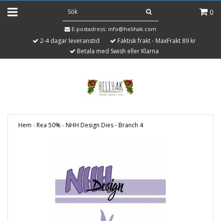
0
E-postadress:
info@helihak.com
2-4 dagar leveranstid
Faktisk frakt - MaxFrakt 89 kr
Betala med Swish eller Klarna
Hem
›
Rea 50%
›
NHH Design Dies - Branch 4