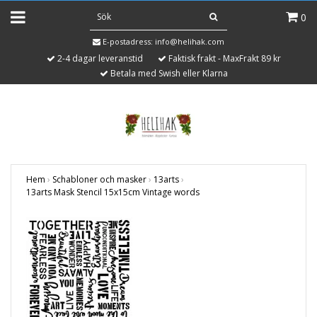
0
E-postadress:
info@helihak.com
2-4 dagar leveranstid
Faktisk frakt - MaxFrakt 89 kr
Betala med Swish eller Klarna
Hem
›
Schabloner och masker
›
13arts
›
13arts Mask Stencil 15x15cm Vintage words