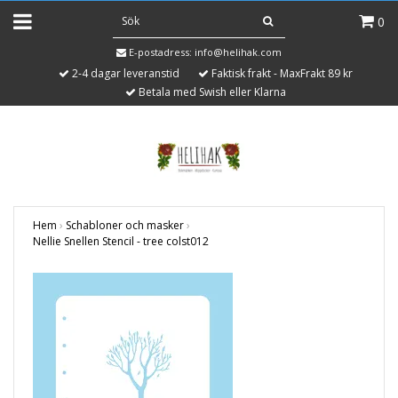
0
E-postadress:
info@helihak.com
2-4 dagar leveranstid
Faktisk frakt - MaxFrakt 89 kr
Betala med Swish eller Klarna
Hem
›
Schabloner och masker
›
Nellie Snellen Stencil - tree colst012