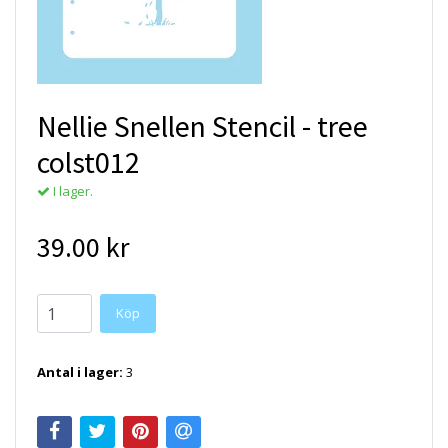
Nellie Snellen Stencil - tree
colst012
I lager.
39.00 kr
Antal i lager:
3