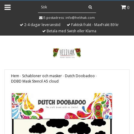
0
E-postadress:
info@helihak.com
2-4 dagar leveranstid
Faktisk frakt - MaxFrakt 89 kr
Betala med Swish eller Klarna
Hem
›
Schabloner och masker
›
Dutch Doobadoo
›
DDBD Mask Stencil A5 cloud