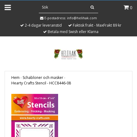
0
E-postadress:
info@helihak.com
2-4 dagar leveranstid
Faktisk frakt - MaxFrakt 89 kr
Betala med Swish eller Klarna
Hem
›
Schabloner och masker
›
Hearty Crafts Stencil - HCC8446-08