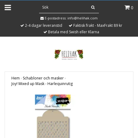
0
E-postadress:
info@helihak.com
2-4 dagar leveranstid
Faktisk frakt - MaxFrakt 89 kr
Betala med Swish eller Klarna
Hem
›
Schabloner och masker
›
Joy! Mixed up Mask - Harlequinrutig