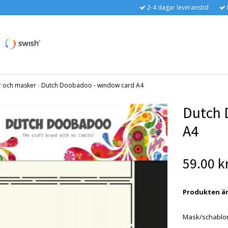
2-4 dagar leveranstid
r och masker
›
Dutch Doobadoo - window card A4
Dutch 
A4
59.00 k
Produkten är t
Mask/schablon 