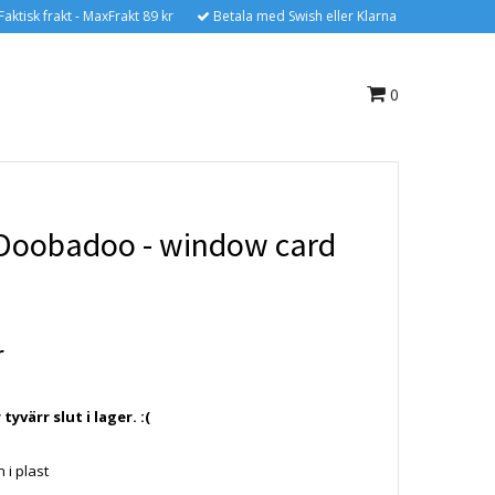
Faktisk frakt - MaxFrakt 89 kr
Betala med Swish eller Klarna
0
Doobadoo - window card
r
yvärr slut i lager. :(
i plast