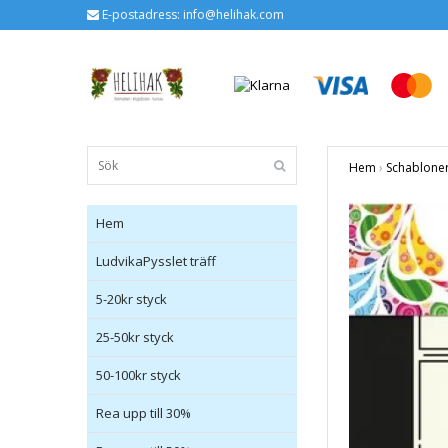
E-postadress:
info@helihak.com
Hem
›
Schablone
Hem
LudvikaPysslet träff
5-20kr styck
25-50kr styck
50-100kr styck
Rea upp till 30%