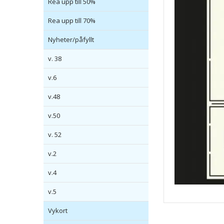
Rea upp till 50%
Rea upp till 70%
Nyheter/påfyllt
v. 38
v.6
v.48
v.50
v. 52
v.2
v.4
v.5
Vykort