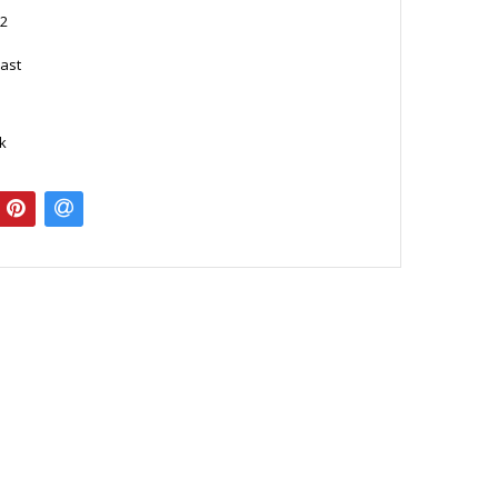
2
ast
rk