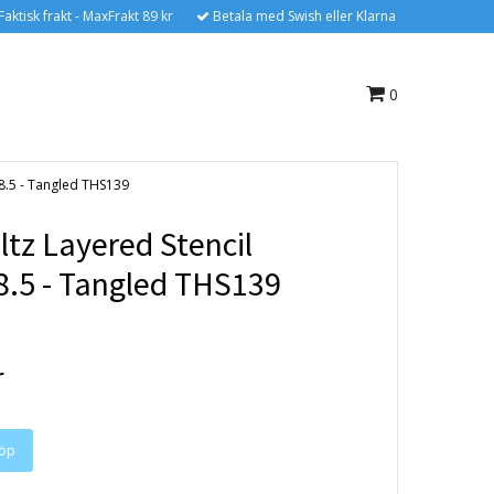
Faktisk frakt - MaxFrakt 89 kr
Betala med Swish eller Klarna
0
X8.5 - Tangled THS139
ltz Layered Stencil
8.5 - Tangled THS139
r