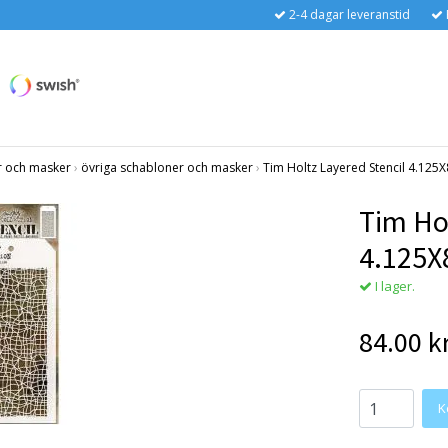
2-4 dagar leveranstid
r och masker
›
övriga schabloner och masker
›
Tim Holtz Layered Stencil 4.125
Tim Ho
4.125X
I lager.
84.00 k