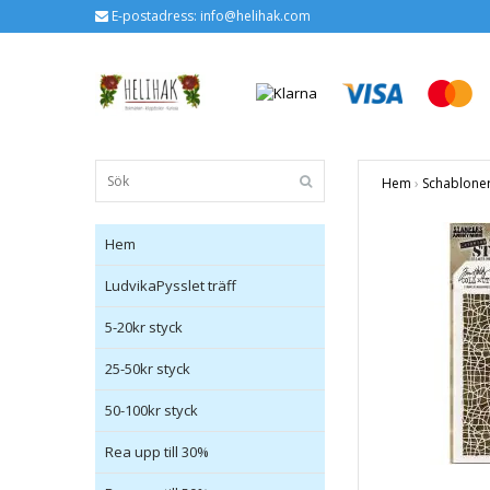
E-postadress:
info@helihak.com
Hem
›
Schablone
Hem
LudvikaPysslet träff
5-20kr styck
25-50kr styck
50-100kr styck
Rea upp till 30%