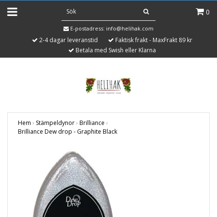
0
E-postadress:
info@helihak.com
2-4 dagar leveranstid
Faktisk frakt - MaxFrakt 89 kr
Betala med Swish eller Klarna
Hem
›
Stämpeldynor
›
Brilliance
›
Brilliance Dew drop - Graphite Black