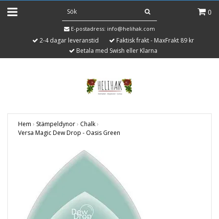
0
E-postadress:
info@helihak.com
2-4 dagar leveranstid
Faktisk frakt - MaxFrakt 89 kr
Betala med Swish eller Klarna
Hem
›
Stämpeldynor
›
Chalk
›
Versa Magic Dew Drop - Oasis Green