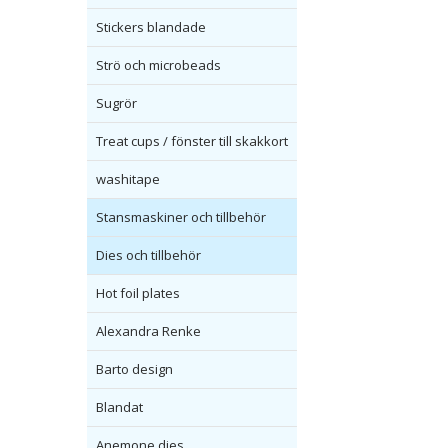
Stickers blandade
Strö och microbeads
Sugrör
Treat cups / fönster till skakkort
washitape
Stansmaskiner och tillbehör
Dies och tillbehör
Hot foil plates
Alexandra Renke
Barto design
Blandat
Anemone dies