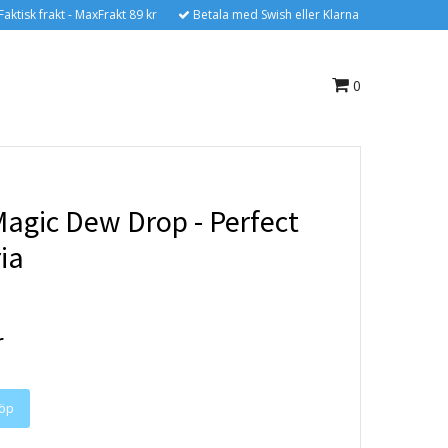
Faktisk frakt - MaxFrakt 89 kr
Betala med Swish eller Klarna
0
Magic Dew Drop - Perfect
ia
r