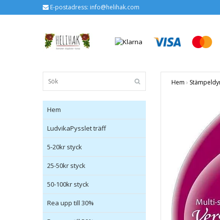
E-postadress:
info@helihak.com
Hem
›
Stämpeldy
Hem
LudvikaPysslet träff
5-20kr styck
25-50kr styck
50-100kr styck
Rea upp till 30%