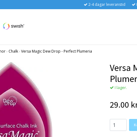
2-4 dagar leveranstid
nor
›
Chalk
›
Versa Magic Dew Drop - Perfect Plumeria
Versa 
Plumer
I lager.
29.00 k