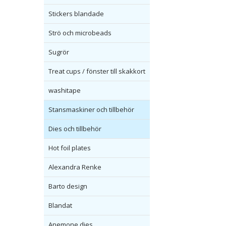
Stickers blandade
Strö och microbeads
Sugrör
Treat cups / fönster till skakkort
washitape
Stansmaskiner och tillbehör
Dies och tillbehör
Hot foil plates
Alexandra Renke
Barto design
Blandat
Anemone dies