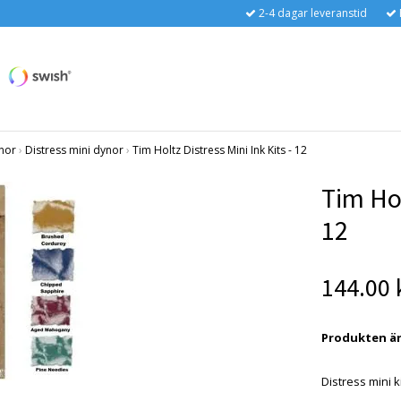
2-4 dagar leveranstid
nor
›
Distress mini dynor
›
Tim Holtz Distress Mini Ink Kits - 12
Tim Hol
12
144.00 
Produkten är t
Distress mini k