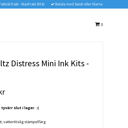
Faktisk frakt - MaxFrakt 89 kr
Betala med Swish eller Klarna
0
tz Distress Mini Ink Kits -
kr
yvärr slut i lager. :(
it, vattenlöslig stämpelfärg