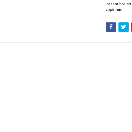
Passar bra at
copic mm