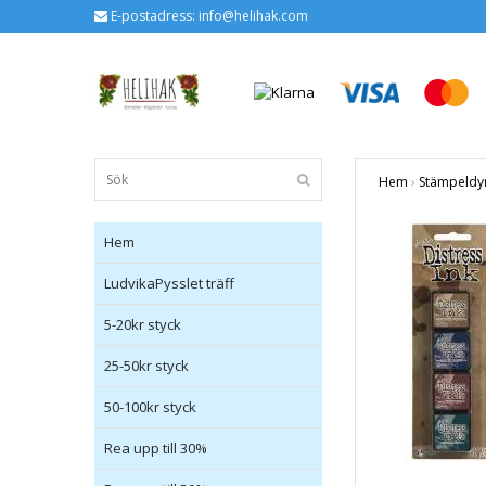
E-postadress:
info@helihak.com
Hem
›
Stämpeldy
Hem
LudvikaPysslet träff
5-20kr styck
25-50kr styck
50-100kr styck
Rea upp till 30%