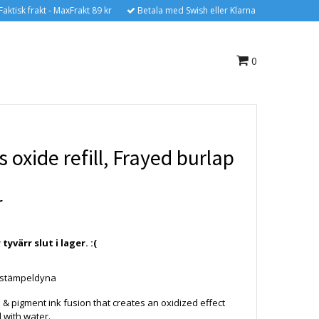
Faktisk frakt - MaxFrakt 89 kr
Betala med Swish eller Klarna
0
s oxide refill, Frayed burlap
r
yvärr slut i lager. :(
de stämpeldyna
 & pigment ink fusion that creates an oxidized effect
with water.