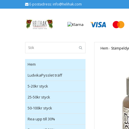
E-postadress:
info@helihak.com
Hem
›
Stämpeldy
Hem
LudvikaPysslet träff
5-20kr styck
25-50kr styck
50-100kr styck
Rea upp till 30%