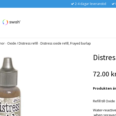
2-4 dagar leveranstid
nor
›
Oxide / Distress refill
›
Distress oxide refill, Frayed burlap
Distres
72.00 k
Produkten är t
Refill till Oxi
Water-reactive
when sprayed 