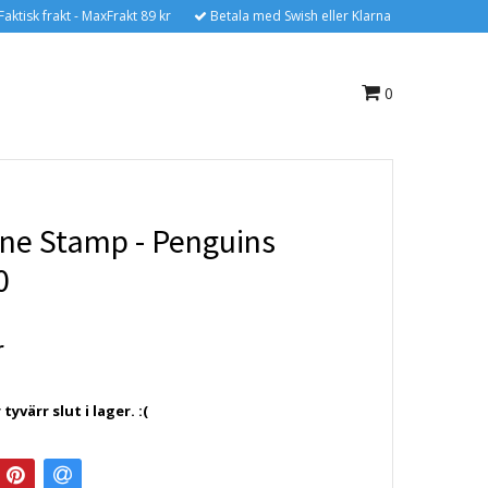
Faktisk frakt - MaxFrakt 89 kr
Betala med Swish eller Klarna
0
e Stamp - Penguins
0
r
yvärr slut i lager. :(