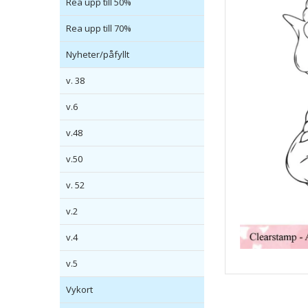
Rea upp till 50%
Rea upp till 70%
Nyheter/påfyllt
v. 38
v.6
v.48
v.50
v. 52
v.2
v.4
v.5
Vykort