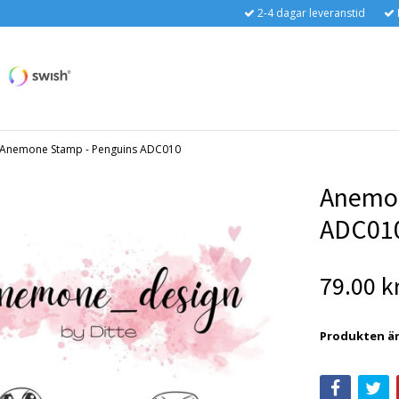
2-4 dagar leveranstid
Anemone Stamp - Penguins ADC010
Anemon
ADC01
79.00 k
Produkten är t