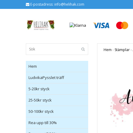
E-postadress:
info@helihak.com
Hem
›
Stämplar
›
Hem
LudvikaPysslet träff
5-20kr styck
25-50kr styck
50-100kr styck
Rea upp till 30%