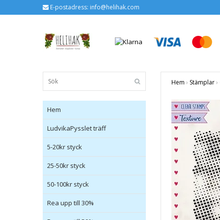
E-postadress:
info@helihak.com
Hem
›
Stämplar
›
Hem
LudvikaPysslet träff
5-20kr styck
25-50kr styck
50-100kr styck
Rea upp till 30%