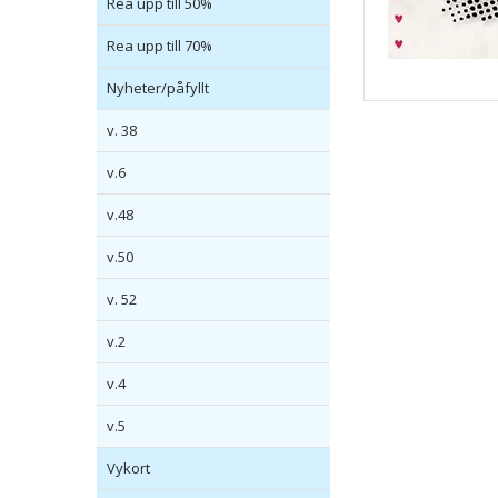
Rea upp till 50%
Rea upp till 70%
Nyheter/påfyllt
v. 38
v.6
v.48
v.50
v. 52
v.2
v.4
v.5
Vykort