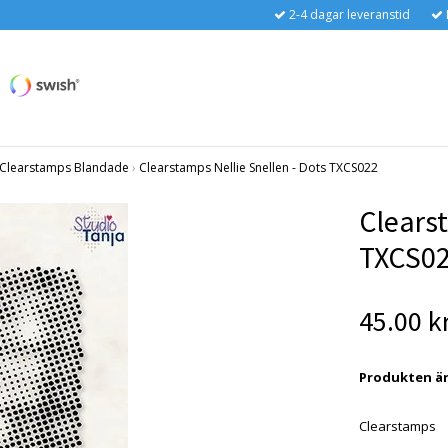
2-4 dagar leveranstid
Clearstamps Blandade
›
Clearstamps Nellie Snellen - Dots TXCS022
Clearst
TXCS0
45.00 k
Produkten är t
Clearstamps