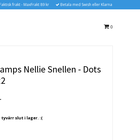
Faktisk frakt - MaxFrakt 89 kr
Betala med Swish eller Klarna
0
amps Nellie Snellen - Dots
22
r
yvärr slut i lager. :(